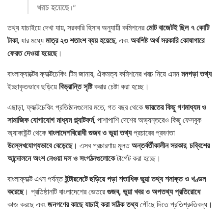
খরচ হয়েছে।”
তথ্য যাচাইয়ে দেখা যায়, সরকারি হিসাব অনুযায়ী কমিশনের
মোট বাজেটই ছিল ৭ কোটি
টাকা
, যার মধ্যে
মাত্র ২৩ শতাংশ ব্যয় হয়েছে
, এবং
অবশিষ্ট অর্থ সরকারি কোষাগারে
ফেরত দেওয়া হয়েছে
।
বাংলাফ্যাক্টের ফ্যাক্টচেকিং টিম জানায়, ঐকমত্য কমিশনের খরচ নিয়ে এমন
মনগড়া তথ্য
ইচ্ছাকৃতভাবে ছড়িয়ে
বিভ্রান্তি সৃষ্টি
করার চেষ্টা করা হচ্ছে।
এছাড়া, ফ্যাক্টচেকিং প্রতিষ্ঠানগুলোর মতে, গত বছর থেকে
ভারতের কিছু গণমাধ্যম ও
সামাজিক যোগাযোগ মাধ্যম প্ল্যাটফর্ম
, পাশাপাশি দেশের অভ্যন্তরেও কিছু ফেসবুক
অ্যাকাউন্ট থেকে
বাংলাদেশবিরোধী গুজব ও ভুয়া তথ্য
প্রচারের প্রবণতা
উল্লেখযোগ্যভাবে বেড়েছে
। এসব প্রচারণায় মূলত
অন্তর্বর্তীকালীন সরকার
,
চব্বিশের
আন্দোলনে অংশ নেওয়া দল ও সংগঠনগুলোকে
টার্গেট করা হচ্ছে।
বাংলাফ্যাক্ট এখন পর্যন্ত
ইন্টারনেটে ছড়িয়ে পড়া শতাধিক ভুয়া তথ্য শনাক্ত ও খণ্ডন
করেছে
। প্রতিষ্ঠানটি বাংলাদেশের ভেতরে
গুজব, ভুয়া খবর ও অপতথ্য প্রতিরোধে
কাজ করছে এবং
জনগণের কাছে যাচাই করা সঠিক তথ্য
পৌঁছে দিতে প্রতিশ্রুতিবদ্ধ।