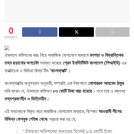
0
SHARES
ঐকমত্য কমিশনের খরচ নিয়ে সামাজিক যোগাযোগ মাধ্যমে
মনগড়া ও বিভ্রান্তিকর
তথ্য ছড়ানোর অপচেষ্টা
শনাক্ত করেছে
প্রেস ইনস্টিটিউট বাংলাদেশ (পিআইবি)
-এর
ফ্যাক্টচেক ও মিডিয়া রিসার্চ টিম
‘বাংলাফ্যাক্ট’
।
বাংলাফ্যাক্টের অনুসন্ধান অনুযায়ী, সম্প্রতি এক টকশোতে
মোশাররফ আহমেদ ঠাকুর
দাবি করেন যে, ঐকমত্য কমিশনে
৮৩ কোটি টাকা খরচ হয়েছে
। তবে তার এ বক্তব্য
তথ্যপ্রমাণহীন ও ভিত্তিহীন
।
এই মন্তব্যকে বিকৃত করে সামাজিক যোগাযোগ মাধ্যমে, বিশেষত
আওয়ামী লীগের
বিভিন্ন ফেসবুক পেইজ থেকে
, প্রচার করা হয় যে,
“ঐকমত্য কমিশনের খাবারের বিলেই ৮৩ কোটি টাকা