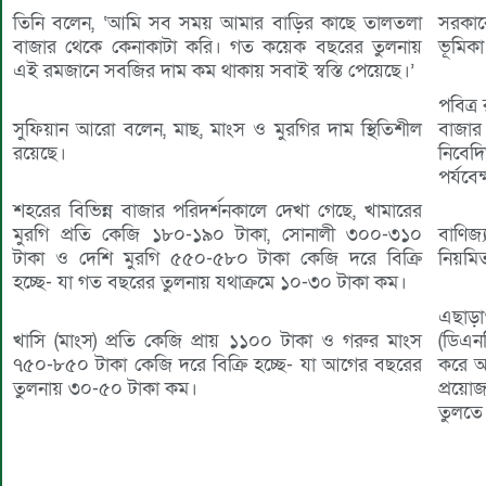
সরকার
তিনি বলেন, ‘আমি সব সময় আমার বাড়ির কাছে তালতলা
ভূমিক
বাজার থেকে কেনাকাটা করি। গত কয়েক বছরের তুলনায়
এই রমজানে সবজির দাম কম থাকায় সবাই স্বস্তি পেয়েছে।’
পবিত্র
বাজার
সুফিয়ান আরো বলেন, মাছ, মাংস ও মুরগির দাম স্থিতিশীল
নিবেদ
রয়েছে।
পর্যবে
শহরের বিভিন্ন বাজার পরিদর্শনকালে দেখা গেছে, খামারের
বাণিজ্
মুরগি প্রতি কেজি ১৮০-১৯০ টাকা, সোনালী ৩০০-৩১০
নিয়মিত
টাকা ও দেশি মুরগি ৫৫০-৫৮০ টাকা কেজি দরে বিক্রি
হচ্ছে- যা গত বছরের তুলনায় যথাক্রমে ১০-৩০ টাকা কম।
এছাড়া
(ডিএন
খাসি (মাংস) প্রতি কেজি প্রায় ১১০০ টাকা ও গরুর মাংস
করে অত
৭৫০-৮৫০ টাকা কেজি দরে বিক্রি হচ্ছে- যা আগের বছরের
প্রয়ো
তুলনায় ৩০-৫০ টাকা কম।
তুলতে 