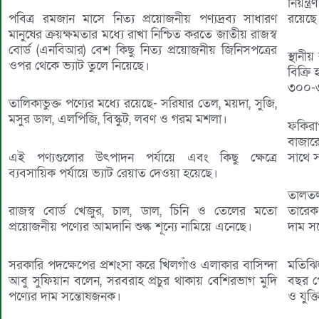
নিয়ন্
রয়েছে
পবিত্র রমজান মাসে নিত্য প্রয়োজনীয় পণ্যদ্রব্য সাধারণ
মানুষের ক্রয়ক্ষমতার মধ্যে রাখা নিশ্চিত করতে জাতীয় রাজস্ব
বোর্ড (এনবিআর) বেশ কিছু নিত্য প্রয়োজনীয় জিনিসপত্রের
স্থান
ওপর থেকে ভ্যাট তুলে নিয়েছে।
বিক্রি
৩০০-৩৫
তালিকাভুক্ত পণ্যের মধ্যে রয়েছে- সরিষার তেল, ময়দা, সুজি,
মসুর ডাল, এলপিজি, বিস্কুট, লবণ ও গরম মশলা।
ফকিরা
বাজার
সাথে স
এই পণ্যগুলোর উৎপাদন পর্যায়ে এবং কিছু ক্ষেত্রে
ব্যবসায়িক পর্যায়ে ভ্যাট রেয়াত দেওয়া হয়েছে।
তালতল
তারেক 
রাজস্ব বোর্ড খেজুর, চাল, ডাল, চিনি ও তেলের মতো
দাম স
প্রয়োজনীয় পণ্যের আমদানি শুল্ক শূন্যে নামিয়ে এনেছে।
মতিঝি
সরকারি পদক্ষেপের প্রশংসা করে খিলগাঁও এলাকার বাসিন্দা
বছর পে
আবু সুফিয়ান বলেন, সরবরাহ প্রচুর থাকায় বেশিরভাগ মুদি
ও যুক্ত
পণ্যের দাম সন্তোষজনক।