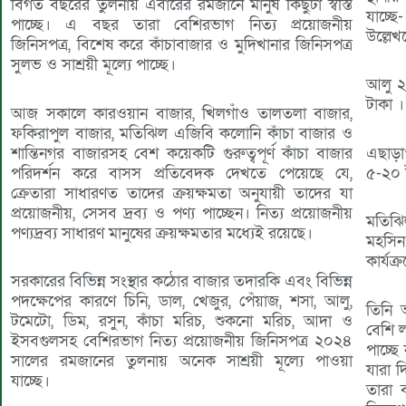
বিগত বছরের তুলনায় এবারের রমজানে মানুষ কিছুটা স্বস্তি
যাচ্
পাচ্ছে। এ বছর তারা বেশিরভাগ নিত্য প্রয়োজনীয়
উল্লে
জিনিসপত্র, বিশেষ করে কাঁচাবাজার ও মুদিখানার জিনিসপত্র
সুলভ ও সাশ্রয়ী মূল্যে পাচ্ছে।
আলু ২
টাকা ।
আজ সকালে কারওয়ান বাজার, খিলগাঁও তালতলা বাজার,
ফকিরাপুল বাজার, মতিঝিল এজিবি কলোনি কাঁচা বাজার ও
এছাড়া
শান্তিনগর বাজারসহ বেশ কয়েকটি গুরুত্বপূর্ণ কাঁচা বাজার
৫-২০ 
পরিদর্শন করে বাসস প্রতিবেদক দেখতে পেয়েছে যে,
ক্রেতারা সাধারণত তাদের ক্রয়ক্ষমতা অনুযায়ী তাদের যা
প্রয়োজনীয়, সেসব দ্রব্য ও পণ্য পাচ্ছেন। নিত্য প্রয়োজনীয়
মতিঝি
পণ্যদ্রব্য সাধারণ মানুষের ক্রয়ক্ষমতার মধ্যেই রয়েছে।
মহসি
কার্য
সরকারের বিভিন্ন সংস্থার কঠোর বাজার তদারকি এবং বিভিন্ন
পদক্ষেপের কারণে চিনি, ডাল, খেজুর, পেঁয়াজ, শসা, আলু,
তিনি 
টমেটো, ডিম, রসুন, কাঁচা মরিচ, শুকনো মরিচ, আদা ও
বেশি 
ইসবগুলসহ বেশিরভাগ নিত্য প্রয়োজনীয় জিনিসপত্র ২০২৪
পাচ্ছে
সালের রমজানের তুলনায় অনেক সাশ্রয়ী মূল্যে পাওয়া
যারা 
যাচ্ছে।
তারা 