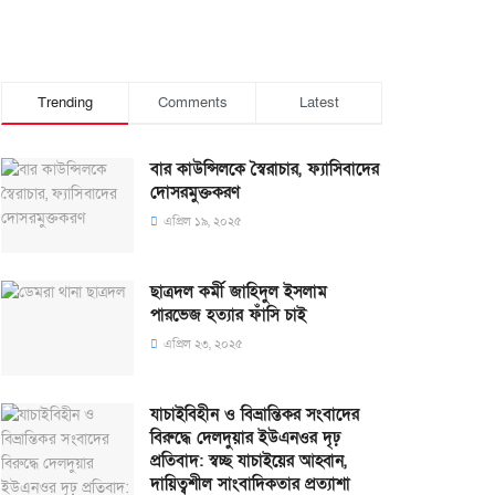
Trending
Comments
Latest
বার কাউন্সিলকে স্বৈরাচার, ফ্যাসিবাদের
দোসরমুক্তকরণ
এপ্রিল ১৯, ২০২৫
ছাত্রদল কর্মী জাহিদুল ইসলাম
পারভেজ হত্যার ফাঁসি চাই
এপ্রিল ২৩, ২০২৫
যাচাইবিহীন ও বিভ্রান্তিকর সংবাদের
বিরুদ্ধে দেলদুয়ার ইউএনওর দৃঢ়
প্রতিবাদ: স্বচ্ছ যাচাইয়ের আহ্বান,
দায়িত্বশীল সাংবাদিকতার প্রত্যাশা