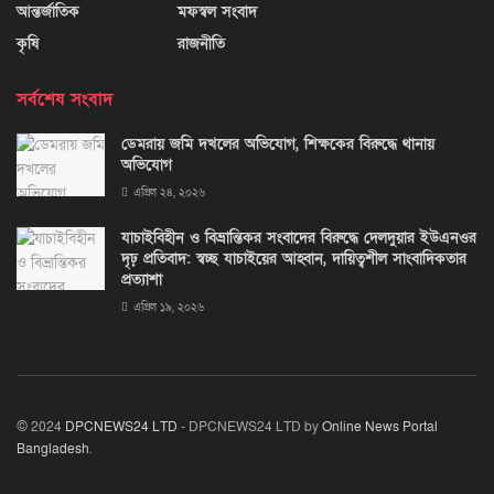
আন্তর্জাতিক
মফস্বল সংবাদ
কৃষি
রাজনীতি
সর্বশেষ সংবাদ
ডেমরায় জমি দখলের অভিযোগ, শিক্ষকের বিরুদ্ধে থানায়
অভিযোগ
এপ্রিল ২৪, ২০২৬
যাচাইবিহীন ও বিভ্রান্তিকর সংবাদের বিরুদ্ধে দেলদুয়ার ইউএনওর
দৃঢ় প্রতিবাদ: স্বচ্ছ যাচাইয়ের আহ্বান, দায়িত্বশীল সাংবাদিকতার
প্রত্যাশা
এপ্রিল ১৯, ২০২৬
© 2024
DPCNEWS24 LTD
- DPCNEWS24 LTD by
Online News Portal
Bangladesh
.