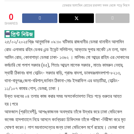
ডেমরার আলামিন রোডের চারতলা ভবন থেকে পড়ে নিহত
0
SHARES
২৫/০২/২০২৫খ্রিঃ আনুমানিক ০৯:৩০ ঘটিকায় রাজধানীর ডেমরা থানাধীন আলামিন
রোড এলাকায় রহিম ডেকর এন্ড ইভেন্ট সলিউশন, আক্তার সুপার মার্কেট ১ম তলা, আল
আমিন রোড, কোনাপাড়া ডেমরা ঢাকা- ১৩৬২ । মালিকঃ মো আব্দুর রাহিম এর দোকানের
কর্মচারি মো পলাশ সরদার (৪৫), পিতাঃ আব্দুল মালেক সরদার , মাতাঃ কামরুন নেহার,
স্থায়ী ঠিকানাঃ বাসা হোল্ডিং- সরদার বাড়ি, গ্রামঃ বাদলা, ডাকঘরঃমাদবপাশা-৮২১৩,
থানা-বাবুগঞ্জ,জেলা-বরিশাল,বর্তমান ঠিকানা-মোঃ ইসরাফিল এর ভাড়াটিয়া, হোল্ডিং-
১১/১০৭ কামার গোপ, ডেমরা, ঢাকা ।
উক্ত ভবনের ০৪ তলায় কাজ করার সময় অসতর্কতাবশত নিচে পড়ে গুরুতর আহত
হয়।পরে
আফজাল (প্রতিবেশী), আশঙ্কাজনক অবস্থায় তাঁকে উদ্ধার করে ঢাকা মেডিকেল
কলেজ হাসপাতালে নিয়ে আসলে কর্তব্যরত চিকিৎসক তাঁকে পরীক্ষা -নিরীক্ষা করে মৃত
ঘোষণা করেন। লাশ ময়নাতদন্তের জন্য ঢাকা মেডিকেল মর্গে রয়েছে। ডেমরা থানা