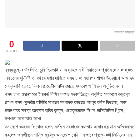
বাসদের সমাবেশ
0
SHARES
দ্রব্যমূল্যের ঊর্ধ্বগতি, চুরি-ছিনতাই ও অব্যাহত নারী নির্যাতনের প্রতিবাদে এবং দ্রুত
নির্বাচনের সুনির্দিষ্ট তারিখ ঘোষণার দাবিতে বাসদ ঢাকা মহানগর শাখার উদ্যোগে আজ ২৮
ফেব্রুয়ারি ২০২৫ বিকাল ৪:৩০টায় পল্টন মোড়ে সমাবেশ ও মিছিল অনুষ্ঠিত হয়।
বাসদ ঢাকা মহানগরের ইনচার্জ নিখিল দাসের সভাপতিত্বে অনুষ্ঠিত সমাবেশে বক্তব্য
রাখেন বাসদ কেন্দ্রীয় কমিটির সাধারণ সম্পাদক কমরেড বজলুর রশীদ ফিরোজ, ঢাকা
মহানগরের সদস্য আহসান হাবিব বুলবুল, খালেকুজ্জামান লিপন, নাসিরউদ্দিন প্রিন্স,
রুখশানা আফরোজ আশা।
সমাবেশে কমরেড ফিরোজ বলেন, বর্তমান সরকারের ক্ষমতায় আসার ছয় মাস অতিক্রান্ত
করলেও জনজীবনে শান্তি স্বস্তি আনতে পারেনি। বাজারে প্রত্যেকটা জিনিসের দাম