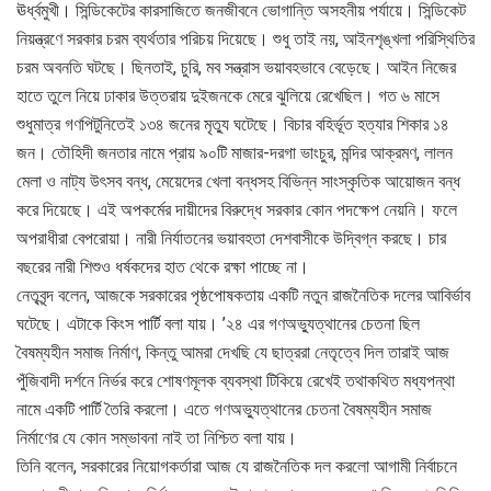
ঊর্ধ্বমুখী। সিন্ডিকেটের কারসাজিতে জনজীবনে ভোগান্তি অসহনীয় পর্যায়ে। সিন্ডিকেট
নিয়ন্ত্রণে সরকার চরম ব্যর্থতার পরিচয় দিয়েছে। শুধু তাই নয়, আইনশৃঙ্খলা পরিস্থিতির
চরম অবনতি ঘটছে। ছিনতাই, চুরি, মব সন্ত্রাস ভয়াবহভাবে বেড়েছে। আইন নিজের
হাতে তুলে নিয়ে ঢাকার উত্তরায় দুইজনকে মেরে ঝুলিয়ে রেখেছিল। গত ৬ মাসে
শুধুমাত্র গণপিটুনিতেই ১৩৪ জনের মৃত্যু ঘটেছে। বিচার বহির্ভূত হত্যার শিকার ১৪
জন। তৌহিদী জনতার নামে প্রায় ৯০টি মাজার-দরগা ভাংচুর, মন্দির আক্রমণ, লালন
মেলা ও নাট্য উৎসব বন্ধ, মেয়েদের খেলা বন্ধসহ বিভিন্ন সাংস্কৃতিক আয়োজন বন্ধ
করে দিয়েছে। এই অপকর্মের দায়ীদের বিরুদ্ধে সরকার কোন পদক্ষেপ নেয়নি। ফলে
অপরাধীরা বেপরোয়া। নারী নির্যাতনের ভয়াবহতা দেশবাসীকে উদ্বিগ্ন করছে। চার
বছরের নারী শিশুও ধর্ষকদের হাত থেকে রক্ষা পাচ্ছে না।
নেতৃবৃন্দ বলেন, আজকে সরকারের পৃষ্ঠপোষকতায় একটি নতুন রাজনৈতিক দলের আবির্ভাব
ঘটেছে। এটাকে কিংস পার্টি বলা যায়। ’২৪ এর গণঅভ্যুত্থানের চেতনা ছিল
বৈষম্যহীন সমাজ নির্মাণ, কিন্তু আমরা দেখছি যে ছাত্ররা নেতৃত্বে দিল তারাই আজ
পুঁজিবাদী দর্শনে নির্ভর করে শোষণমূলক ব্যবস্থা টিকিয়ে রেখেই তথাকথিত মধ্যপন্থা
নামে একটি পার্টি তৈরি করলো। এতে গণঅভ্যুত্থানের চেতনা বৈষম্যহীন সমাজ
নির্মাণের যে কোন সম্ভাবনা নাই তা নিশ্চিত বলা যায়।
তিনি বলেন, সরকারের নিয়োগকর্তারা আজ যে রাজনৈতিক দল করলো আগামী নির্বাচনে