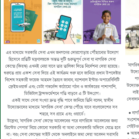
এর মাধ্যমে সরকারি সেবা এখন জনগণের দোরগোড়ায় পৌঁছানোর উদ্যোগ
হিসেবে প্রতিটি মন্ত্রণালয়কে অন্তত দুটি গুরুত্বপূর্ণ সেবা যা নাগরিক সেবা
'নাগরিক
কেন্দ্রে (কিয়স্ক) এখনই নেয়া যাবে তার তালিকা দিতে নির্দেশনা দেয়া হয়েছে।
উদ্য
শুরুতে প্রায় একশ সেবা দিয়ে এই কার্যক্রম শুরু হবে জানিয়ে প্রধান উপদেষ্টার
পা
বিশেষ সহকারী ফয়েজ আহমদ তৈয়্যব জানান, ন্যাশনাল ইন্টার-অপারেবিলিটি
উদ্যোক্
ফ্রেইমওয়ার্ক এবং ডেটা গভর্নেন্স কাঠামো গঠন ও কার্যকরের পাশাপাশি,
লাই
ডিজিটাল ট্রান্সফর্মেশনে গতি বাড়বে এ টি উদ
্যোগ।
সেবাদা
একই সাথে সেবা সংখ্যা দ্রুত বৃদ্ধি পাবে জানিয়ে তিনি বলেন, স্বাধীন
উদ্যোক্তাদের মাধ্যমে 'নাগরিক সেবা' কেন্দ্র পৌঁছে যাবে বাংলাদেশের সব
● নাগর
শহরে, সব গ্রামে এবং ওয়ার্ডে।
সংশোধন 
উল্লেখ্য, 'নাগরিক সেবা' কেন্দ্রে আবেদনের পরে নাগরিকে আবেদনের জন্য
গেইটওয
'প্রিন্টেড পেপার' নিয়ে কোনো সরকারি বা আধা বেসরকারি অফিসে যেতে হবে
● আয়ক
না। বরং সেবা কেন্দ্রের সাইট থেকে অনলাইনে জমা দেয়া অবেদন সরাসরি