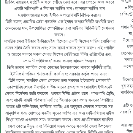
ও ট্রেড
ট্র্যাকিং নাম্বারসহ সংশ্লিষ্ট অফিসে পৌঁছে দেয়া হবে। এর পেছনে কাজ করবে
● বিদ
একটি শক্তিশালী ও নিরাপদ সার্ভিস বাস। ন্যাশনাল সার্ভিস বাস
রেজিস্ট্র
মন্ত্রণালয়গুলোর মধ্যে ইন্টার-অপারেবিলিটি নিশ্চিত করবে।
র
তিনি বলেন, প্রস্তাবিত ডেটা গভর্নেন্স এন্ড ইন্টার-অপারেবিলিটি অথরিটি তথ্য
প্রধান
লেনদেনের মান, উপযোগিতা, গোপনীয়তা এবং সাইবার সিকিউরিটি দেখভাল
না
করবে।
উদ্যো
‘নাগরিক সেবা ইউজার ইন্টারফেইস হিসেবে একটি সিঙ্গেল সার্ভিস পোর্টাল বা
শুরু
ওয়েব সাইট তৈরি করবে এবং সাথে সাথে থাকবে সুপার অ্যাপ। এই পোর্টাল
যেকোনো 
ও ওয়েবে থাকবে সকল সেবার সিঙ্গেল গেইটওয়ে, বিলিং এগ্রিগেটর এবং
সক্ষম
পেমেন্ট গেইটওয়ে,’ বলেন ফয়েজ আহমদ তৈয়্যব।
কন্সেপ
তিনি জানান, 'নাগরিক সেবা' কেন্দ্রের উদ্যোক্তাদের থাকবে সুনির্দিষ্ট ব্রান্ডিং,
ইউনিফর্ম, পরিচয় শনাক্তকারী কার্ড এবং সরকার কর্তৃক প্রদত্ত সনদ।
উদ্যোক
তিনি বলেন, 'নাগরিক সেবা' কেন্দ্রের জন্য সরকার ইন্টারনেট প্রদানকারী
খুব সহ
কোম্পানিগুলোকে উচ্চগতি ও উচ্চ মানের ব্রডব্যান্ড ও মোবাইল ইন্টারনেট
নাগরিক
সেবার নির্দেশনা জারি করবেন। থাকবে নির্দিষ্ট প্রাইস প্ল্যান। পাশাপাশি ট্রেনিং
এবং যাচাই-বাছাই পরিক্ষায় নির্বাচিত উদ্যোক্তাদের প্রদত্ত সনদের বিপরীতে
এটি শ
অন্তত ৪টি কম্পিউটার, ফার্নিচার, ব্যান্ডিং এর অনুকূলে দোকান সাজানো সহ
সরকারি 
আনুষঙ্গিক খরচ যোগাতে সহনীয় সুদের ফান্ডিং এর জন্য ফাইনান্সিয়াল হাইজ
কিংবা ব্যাংক এগুলোর সাথে আলোচনা করবে। তবে প্রাথমিকভাবে নাগরিক
আর অপেক
সেবা কেন্দ্রে উদ্বুদ্ধ এবং বিনিয়োগ সহজ করতে সরকারি জেলা উপজেলা
দিন
ইউনিয়নের সরকারি আধাসরকারি অফিস, পোস্ট অফিস, বিটিসিএল অফিস