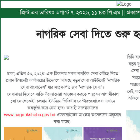
প্রিন্ট এর তারিখঃ অগাস্ট ৭, ২০২৬, ১১:৪৩ পি.এম || প্রকা
নাগরিক সেবা দিতে শুরু হচ
তিনি বল
নতুন য
সেবা 
ঢাকা, এপ্রিল ৩০, ২০২৪: এক ঠিকানায় সকল নাগরিক সেবা পৌঁছে দিতে
সহজে
প্রধান উপদেষ্টা কার্যালয়ের উদ্যোগে আসছে নতুন সেবা আউটলেট "নাগরিক
পারবে
সেবা বাংলাদেশ" যার সংক্ষেপিত রূপ "নাগরিক সেবা"।
নেই, যা
সেবাদাতা হিসেবে ব্যক্তি উদ্যোক্তারা আবেদন করতে পারবেন আগামীকাল
অফিসে 
১লা মে থেকেই। চলমান ইউনিয়ন ডিজিটাল সেন্টারগুলোকেও এখানে
অন্তর্ভুক্ত করে নেয়া হবে। আগ্রহী উদ্যোক্তাদের
www.nagoriksheba.gov.bd
ওয়েবসাইটের মাধ্যমে আবেদনের অনুরোধ
করা যাচ্ছে।