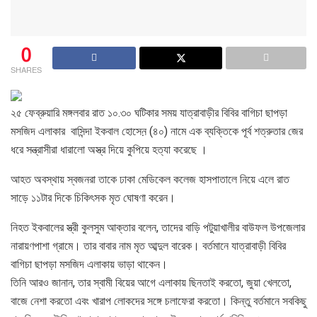
0
SHARES
২৫ ফেব্রুয়ারি মঙ্গলবার রাত ১০.৩০ ঘটিকার সময় যাত্রাবাড়ীর বিবির বাগিচা ছাপড়া
মসজিদ এলাকার বাসিন্দা ইকবাল হোসেন় (৪০) নামে এক ব্যক্তিকে পূর্ব শত্রুতার জের
ধরে সন্ত্রাসীরা ধারালো অস্ত্র দিয়ে কুপিয়ে হত্যা করেছে ।
আহত অবস্থায় স্বজনরা তাকে ঢাকা মেডিকেল কলেজ হাসপাতালে নিয়ে এলে রাত
সাড়ে ১১টার দিকে চিকিৎসক মৃত ঘোষণা করেন।
নিহত ইকবালের স্ত্রী কুলসুম আক্তার বলেন, তাদের বাড়ি পটুয়াখালীর বাউফল উপজেলার
নারায়ণপাশা গ্রামে। তার বাবার নাম মৃত আব্দুল বারেক। বর্তমানে যাত্রাবাড়ী বিবির
বাগিচা ছাপড়া মসজিদ এলাকায় ভাড়া থাকেন।
তিনি আরও জানান, তার স্বামী বিয়ের আগে এলাকায় ছিনতাই করতো, জুয়া খেলতো,
বাজে নেশা করতো এবং খারাপ লোকদের সঙ্গে চলাফেরা করতো। কিন্তু বর্তমানে সবকিছু