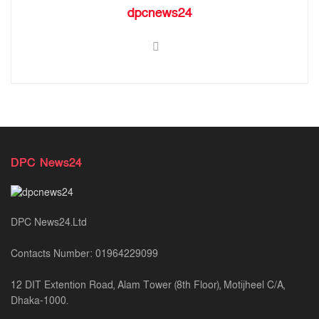
dpcnews24
DPC News24
DPC News24.Ltd
Contacts Number: 01964229099
12 DIT Extention Road, Alam Tower (8th Floor), Motijheel C/A,
Dhaka-1000.