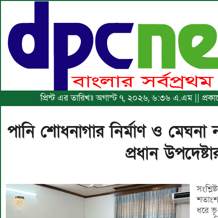
প্রিন্ট এর তারিখঃ অগাস্ট ৭, ২০২৬, ৬:৩৬ এ.এম || প্রকা
পানি শোধনাগার নির্মাণ ও মেঘনা নদ
প্রধান উপদেষ্ট
সংশ্লি
শতাংশ 
ধরে ভূ