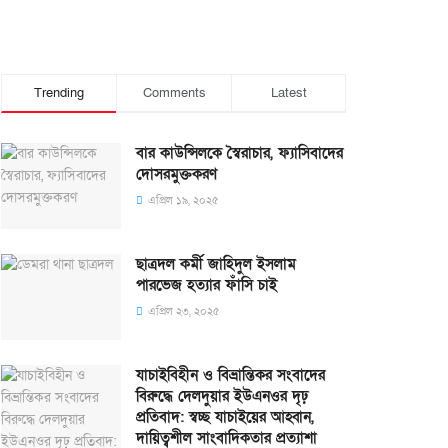
Trending
Comments
Latest
বার কাউন্সিলকে স্বৈরাচার, ফ্যাসিবাদের
দোসরমুক্তকরণ
এপ্রিল ১৯, ২০২৫
ছাত্রদল কর্মী জাহিদুল ইসলাম
পারভেজ হত্যার ফাঁসি চাই
এপ্রিল ২৩, ২০২৫
যাচাইবিহীন ও বিভ্রান্তিকর সংবাদের
বিরুদ্ধে দেলদুয়ার ইউএনওর দৃঢ়
প্রতিবাদ: স্বচ্ছ যাচাইয়ের আহ্বান,
দায়িত্বশীল সাংবাদিকতার প্রত্যাশা