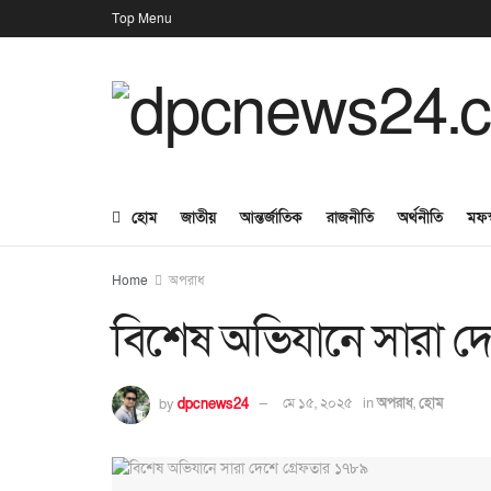
Top Menu
হোম
জাতীয়
আন্তর্জাতিক
রাজনীতি
অর্থনীতি
মফস
Home
অপরাধ
বিশেষ অভিযানে সারা দ
by
dpcnews24
মে ১৫, ২০২৫
in
অপরাধ
,
হোম