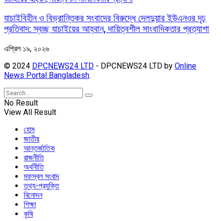
যাচাইবিহীন ও বিভ্রান্তিকর সংবাদের বিরুদ্ধে দেলদুয়ার ইউএনওর দৃঢ়
প্রতিবাদ: স্বচ্ছ যাচাইয়ের আহ্বান, দায়িত্বশীল সাংবাদিকতার প্রত্যাশা
এপ্রিল ১৯, ২০২৬
© 2024
DPCNEWS24 LTD
- DPCNEWS24 LTD by
Online
News Portal Bangladesh
.
No Result
View All Result
হোম
জাতীয়
আন্তর্জাতিক
রাজনীতি
অর্থনীতি
মফস্বল সংবাদ
তথ্য-প্রযুক্তি
বিনোদন
শিক্ষা
কৃষি