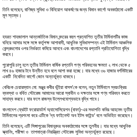
তিনি বলেছেন, বাণিজ্য সুবিধা ও বিনিয়োগ আকর্ষণের জন্য বিমান কার্গো অবকাঠামো একটি
মূল স্তম্ভ।
হযরত শাহজালাল আন্তর্জাতিক বিমান বন্দরের বহুল প্রত্যাশিত তৃতীয় টার্মিনালটির কাজ
ঘনিয়ে আসার সঙ্গে সঙ্গে কর্তৃপক্ষ আশাবাদী, আধুনিক সুবিধাসম্পন্ন এই টার্মিনাল আঞ্চলিক
কেন্দ্রগুলোর ওপর নির্ভরতা কমিয়ে আনবে এবং বাংলাদেশের রপ্তানি প্রতিযোগিতা বৃদ্ধি
করবে।
পুরোপুরি চালু হলে তৃতীয় টার্মিনাল বার্ষিক রপ্তানি পণ্য পরিবহনের ক্ষমতা ২ লাখ থেকে ৫
লাখ ৪৬ হাজার টনে উন্নীত হবে বলে আশা করা হচ্ছে। যার মধ্যে ৩৬ হাজার বর্গমিটারের
একটি নিবেদিত কার্গো জোন অন্তর্ভুক্ত থাকবে।
বেবিচক চেয়ারম্যান মো. মঞ্জুর কবীর ভূঁইয়া বাসস’কে বলেন, নতুন টার্মিনালে স্বয়ংক্রিয়
ব্যবস্থা ও বর্ধিত স্টোরেজ আমাদের আরো স্বাধীন ও দক্ষতার সঙ্গে পণ্য পরিবহন করতে
সাহায্য করবে। যার ফলে রাজস্ব উল্লেখযোগ্যভাবে বৃদ্ধি পাবে।
বাংলাদেশ ফ্রেইট ফরোয়ার্ডার্স অ্যাসোসিয়েশন (বাফা)-এর সভাপতি কবির আহমেদ তৃতীয়
টার্মিনালের প্রশংসা করে এটিকে ‘দ্য ফাইনেস্ট অব ইটস কাইন্ড’ বলে অভিহিত করেছেন।
তিনি বলেছেন, এটি সিঙ্গাপুরের বিমানবন্দর অবকাঠামোর সঙ্গে তুলনীয়। যার মধ্যে আধুনিক
স্ক্যানিং, পরীক্ষা ও তাপমাত্রা-নিয়ন্ত্রিত স্টোরেজ সুবিধা অন্তর্ভুক্ত রয়েছে।