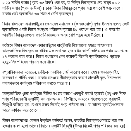
০.২৯ মার্কিন ডলার (প্রায় ৩৫ টাকা) খরচ হয়, যা দিল্লি বিমানবন্দরে নেয় মাত্র ০.০৫
মার্কিন ডলার (প্রায় ৬ টাকা)। ঢাকা বিমান বিমানবন্দরে প্রায় ছয় গুণ বেশি খরচ লাগে।
ঢাকায় জেট জ্বালানিও ৩০ শতাংশ বেশি ব্যয়বহুল।
বিমান বাংলাদেশ এয়ারলাইন্সের জেনারেল ম্যানেজার (জনসংযোগ) বুশরা ইসলাম বলেন, জেট
জ্বালানিতে একটি বিমান সংস্থার পরিচালন ব্যয়ের ৪০ শতাংশ খরচ হয়। এ কারণেই
ভারতীয় বিমানবন্দরগুলো রপ্তানিকারকদের জন্য বেশি পছন্দ হয়ে উঠেছে।
বর্তমানে বিমান বাংলাদেশ এয়ারলাইন্সের যাত্রীবাহী বিমানগুলো হযরত শাহজালাল
আন্তর্জাতিক বিমানবন্দরের বার্ষিক এক লাখ ৭৫ হাজার টন কার্গো ভলিয়মের প্রায় ১৬ থেকে
১৭ শতাংশ বহন করে। বিমান বাংলাদেশ বেশ কয়েকটি বিদেশি ক্যারিয়ারকেও গ্রাউন্ড
হ্যান্ডেলিং পরিষেবা প্রদান করে থাকে।
রপ্তানিকারকরা বলেছেন, বেবিচক একাধিক চার্জ আরোপ করে। যেমন-ওভারফ্লাইং,
অবতরণ ও পার্কিং খরচ। ঢাকার রানওয়ে সীমাবদ্ধতার কারণে মালবাহী বৃহৎ বিমানগুলো
যথাযথভাবে কার্যক্রম পরিচালনা করতে পারে না।
আন্তর্জাতিক খুচরা কার্যক্রম সীমিত হওয়ার কারণে একমুখী কার্গো ফ্লাইট (শুধু এক দিকে
পণ্য পরিবহনকারী ফ্লাইট) কম লাভজনক। বিপরীতে, ভারতের শহরগুলোতে প্রায়শই
দ্বিমুখী বাণিজ্য হয়, যেখানে উভয় দিকেই পণ্য পাঠানো হয়। যা তাদের ফ্লাইটগুলোকে
আরো কার্যকর করে তোলে।
বিমান বাংলাদেশের একজন ঊর্ধ্বতন কর্মকর্তা বলেন, ভারতীয় বিমানবন্দরগুলোতে খরচ কম
হওয়ার কারণ হলো তাদের বিমানের ফ্লাইট দ্বিমুখী (উভয় দিকেই পণ্য পরিবহন করা হয়)।