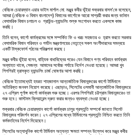
বেবিচক চেয়ারম্যান এয়ার ভাইস মার্শাল মো. মঞ্জুর কবীর ভূঁইয়া শুক্রবার বাসস’কে বলেছেন,
আমরা (বেবিচক ও বিমান বাংলাদেশ) বিমানের কার্গোকে আরো সাশ্রয়ী করার জন্য বর্তমান
বেসামরিক বিমান চলাচল ও গ্রাউন্ড-হ্যান্ডলিং শুল্ক সংশোধন করতে একসঙ্গে কাজ
করছি।
তিনি বলেন, কার্গো কার্যক্রমের সঙ্গে সম্পর্কিত ফি ও খরচ সহজতর ও হ্রাস করতে সরকার
বেসামরিক বিমান পরিবহন ও পর্যটন মন্ত্রণালয়ের নেতৃত্বে সকল অংশীদারদের সমন্বয়ে
একটি টাস্কফোর্স গঠনের পরিকল্পনা করছে।
মঞ্জুর কবীর ভূঁইয়া বলেন, বাহ্যিক বাধাবিঘ্নের পরেও যেন বিমানে পণ্য পরিবহন কার্যক্রম
অব্যাহত থাকে, সেজন্য আমাদের সর্বোচ্চ পর্যায়ে নির্দেশ দেওয়া হয়েছে। আমরা খুব
শিগগিরই হ্রাসকৃত হ্যান্ডলিং চার্জ ঘোষণার আশা করছি।
বেবিচক ইতোমধ্যেই হযরত শাহজালাল আন্তর্জাতিক বিমানবন্দরের কার্গো টার্মিনালে
অতিরিক্ত জনবল নিয়োগ করেছে। এছাড়াও, সিলেটের ওসমানী আন্তর্জাতিক বিমানবন্দরে
২৭ এপ্রিল পূর্ণাঙ্গ কার্গো কার্যক্রম শুরু হচ্ছে। এরপর শিগগিরই চট্টগ্রাম বিমানবন্দরেও তা
শুরু হবে। কাস্টমস ক্লিয়ারেন্স দ্রুত করার জন্যও ব্যবস্থা নেওয়া হচ্ছে।
শুক্রবার বেবিচক চেয়ারম্যান কার্গো কার্যক্রম চালুর প্রস্তুতি সম্পর্কে জানতে সিলেট
বিমানবন্দর পরিদর্শন করেন। ২৭ এপ্রিলের মধ্যে টার্মিনালের প্রস্তুতি নিশ্চিত করতে তিনি
কর্মকর্তাদের নির্দেশ দিয়েছেন।
সিলেটের অত্যাধুনিক কার্গো টার্মিনাল অত্যন্ত ক্ষমতা সম্পন্ন উল্লেখ করে মঞ্জুর কবীর