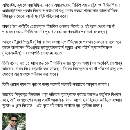
এমিরেটস, ক্যাথে প্যাসিফিক, কাতার এয়ারওয়েজ, টার্কিশ এয়ারলাইন্স ও ইথিওপিয়ান
এয়ারলাইন্সসহ প্রধান বিমান সংস্থাগুলো শুধু ঢাকার হযরত শাহজালাল আন্তর্জাতিক
বিমানবন্দর থেকে কার্গো ফ্লাইট পরিচালনা করে।
বাফা’র উপ-কমিটির চেয়ারম্যান হিজকিল গুলজার সিলেট ও চট্টগ্রাম থেকে কার্গো
পরিষেবার জন্য দীর্ঘদিনের দাবি পূরণে সরকারের প্রচেষ্টার প্রশংসা করেছেন।
ভারতের ট্রান্সশিপমেন্ট সুবিধা বাতিল বাংলাদেশে দীর্ঘমেয়াদে প্রভাব ফেলবে না বলে মনে
করেন বাংলাদেশ নিটওয়্যার ম্যানুফ্যাকচারার্স অ্যান্ড এক্সপোর্টার্স অ্যাসোসিয়েশন
(বিকেএমইএ) এর সভাপতি মোহাম্মদ হাতেম।
তিনি বলেন, গত ১৫ মাসে ৪৬ কোটি মার্কিন ডলার মূল্যের পণ্য (যার অর্ধেকই পোশাক)
ভারতের ভেতর দিয়ে রপ্তানি করা হয়েছে। সিলেট বিমানবন্দরে কার্গো পরিষেবা চালু হলে
সেগুলো এর মাধ্যমে পরিবহন করা যাবে।
তিনি খরচের ব্যবধান পূরণের জন্য সরাসরি সরকারি সহায়তার আহ্বান জানান।
ভারতের সিদ্ধান্ত বিদ্যমান পণ্য পরিবহন ব্যবস্থাকে ব্যাহত করলেও কর্তৃপক্ষ বিশ্বাস
করে, এটি বাংলাদেশের জন্য একটি আঞ্চলিক বিমান কার্গো হাব হিসেবে আবির্ভূত হওয়ার
সুযোগও খুলে দিয়েছে। এই সুযোগটি কাজে লাগাতে দৃঢ় প্রতিজ্ঞ ঢাকা।