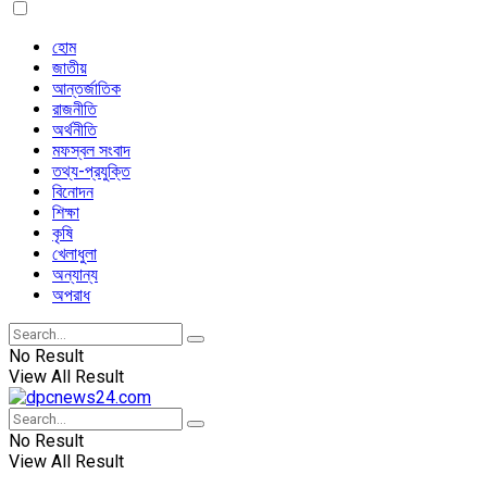
হোম
জাতীয়
আন্তর্জাতিক
রাজনীতি
অর্থনীতি
মফস্বল সংবাদ
তথ্য-প্রযুক্তি
বিনোদন
শিক্ষা
কৃষি
খেলাধুলা
অন্যান্য
অপরাধ
No Result
View All Result
No Result
View All Result