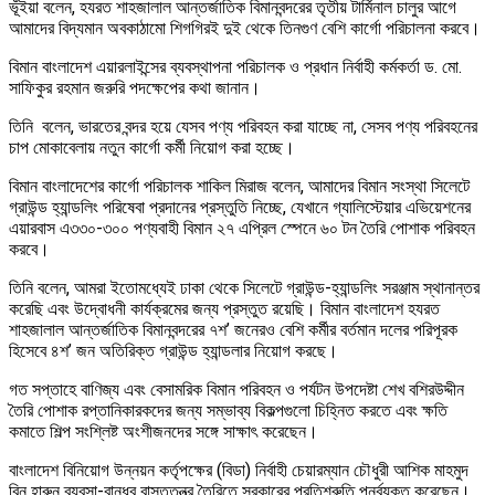
ভূঁইয়া বলেন, হযরত শাহজালাল আন্তর্জাতিক বিমানবন্দরের তৃতীয় টার্মিনাল চালুর আগে
আমাদের বিদ্যমান অবকাঠামো শিগগিরই দুই থেকে তিনগুণ বেশি কার্গো পরিচালনা করবে।
বিমান বাংলাদেশ এয়ারলাইন্সের ব্যবস্থাপনা পরিচালক ও প্রধান নির্বাহী কর্মকর্তা ড. মো.
সাফিকুর রহমান জরুরি পদক্ষেপের কথা জানান।
তিনি বলেন, ভারতের বন্দর হয়ে যেসব পণ্য পরিবহন করা যাচ্ছে না, সেসব পণ্য পরিবহনের
চাপ মোকাবেলায় নতুন কার্গো কর্মী নিয়োগ করা হচ্ছে।
বিমান বাংলাদেশের কার্গো পরিচালক শাকিল মিরাজ বলেন, আমাদের বিমান সংস্থা সিলেটে
গ্রাউন্ড হ্যান্ডলিং পরিষেবা প্রদানের প্রস্তুতি নিচ্ছে, যেখানে গ্যালিস্টেয়ার এভিয়েশনের
এয়ারবাস এ৩৩০-৩০০ পণ্যবাহী বিমান ২৭ এপ্রিল স্পেনে ৬০ টন তৈরি পোশাক পরিবহন
করবে।
তিনি বলেন, আমরা ইতোমধ্যেই ঢাকা থেকে সিলেটে গ্রাউন্ড-হ্যান্ডলিং সরঞ্জাম স্থানান্তর
করেছি এবং উদ্বোধনী কার্যক্রমের জন্য প্রস্তুত রয়েছি। বিমান বাংলাদেশ হযরত
শাহজালাল আন্তর্জাতিক বিমানবন্দরের ৭শ’ জনেরও বেশি কর্মীর বর্তমান দলের পরিপূরক
হিসেবে ৪শ’ জন অতিরিক্ত গ্রাউন্ড হ্যান্ডলার নিয়োগ করছে।
গত সপ্তাহে বাণিজ্য এবং বেসামরিক বিমান পরিবহন ও পর্যটন উপদেষ্টা শেখ বশিরউদ্দীন
তৈরি পোশাক রপ্তানিকারকদের জন্য সম্ভাব্য বিকল্পগুলো চিহ্নিত করতে এবং ক্ষতি
কমাতে শিল্প সংশ্লিষ্ট অংশীজনদের সঙ্গে সাক্ষাৎ করেছেন।
বাংলাদেশ বিনিয়োগ উন্নয়ন কর্তৃপক্ষের (বিডা) নির্বাহী চেয়ারম্যান চৌধুরী আশিক মাহমুদ
বিন হারুন ব্যবসা-বান্ধব বাস্তুতন্ত্র তৈরিতে সরকারের প্রতিশ্রুতি পুনর্ব্যক্ত করেছেন।