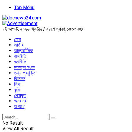
Top Menu
৮ই আগস্ট, ২০২৬ খ্রিস্টাব্দ / ২৪শে শ্রাবণ, ১৪৩৩ বঙ্গাব্দ
হোম
জাতীয়
আন্তর্জাতিক
রাজনীতি
অর্থনীতি
মফস্বল সংবাদ
তথ্য-প্রযুক্তি
বিনোদন
শিক্ষা
কৃষি
খেলাধুলা
অন্যান্য
অপরাধ
No Result
View All Result