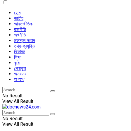
হোম
জাতীয়
আন্তর্জাতিক
রাজনীতি
অর্থনীতি
মফস্বল সংবাদ
তথ্য-প্রযুক্তি
বিনোদন
শিক্ষা
কৃষি
খেলাধুলা
অন্যান্য
অপরাধ
No Result
View All Result
No Result
View All Result