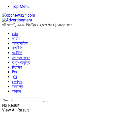
Top Menu
৭ই আগস্ট, ২০২৬ খ্রিস্টাব্দ / ২৩শে শ্রাবণ, ১৪৩৩ বঙ্গাব্দ
হোম
জাতীয়
আন্তর্জাতিক
রাজনীতি
অর্থনীতি
মফস্বল সংবাদ
তথ্য-প্রযুক্তি
বিনোদন
শিক্ষা
কৃষি
খেলাধুলা
অন্যান্য
অপরাধ
No Result
View All Result