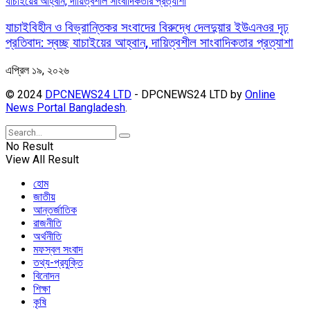
যাচাইবিহীন ও বিভ্রান্তিকর সংবাদের বিরুদ্ধে দেলদুয়ার ইউএনওর দৃঢ়
প্রতিবাদ: স্বচ্ছ যাচাইয়ের আহ্বান, দায়িত্বশীল সাংবাদিকতার প্রত্যাশা
এপ্রিল ১৯, ২০২৬
© 2024
DPCNEWS24 LTD
- DPCNEWS24 LTD by
Online
News Portal Bangladesh
.
No Result
View All Result
হোম
জাতীয়
আন্তর্জাতিক
রাজনীতি
অর্থনীতি
মফস্বল সংবাদ
তথ্য-প্রযুক্তি
বিনোদন
শিক্ষা
কৃষি