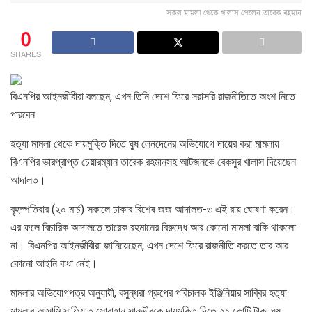
সকল মামলা থেকে খালাস পেলেন তারেক রহমান
0
SHARES
বিএনপির আইনজীবীরা বলছেন, এখন তিনি দেশে ফিরে সরাসরি রাজনীতিতে অংশ নিতে
পারবেন
হত্যা মামলা থেকে দায়মুক্তি দিতে ঘুষ লেনদেনের অভিযোগে দায়ের করা মামলায়
বিএনপির ভারপ্রাপ্ত চেয়ারম্যান তারেক রহমানসহ আটজনকে বেকসুর খালাস দিয়েছেন
আদালত।
বৃহস্পতিবার (২০ মার্চ) সকালে ঢাকার বিশেষ জজ আদালত-৩ এই রায় ঘোষণা করেন।
এর ফলে বিচারিক আদালতে তারেক রহমানের বিরুদ্ধে আর কোনো মামলা বাকি থাকলো
না। বিএনপির আইনজীবীরা জানিয়েছেন, এখন দেশে ফিরে রাজনীতি করতে তার আর
কোনো আইনি বাধা নেই।
মামলার অভিযোগপত্র অনুযায়ী, বসুন্ধরা গ্রুপের পরিচালক ইঞ্জিনিয়ার সাব্বির হত্যা
মামলার আসামি সাফিয়াত সোবাহান সানভীরকে দায়মুক্তি দিতে ২১ কোটি টাকা ঘুষ