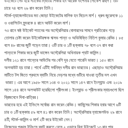
উইকেটে সেট হয়ে স্টার্কের দ্বিতীয় শিকার হন আরেক ওপেনার লোকেশ রাহুল। ৩টি
চারে ৭৪ বলে ২৬ রান করেন তিনি।
স্টার্ক-হ্যাজেলউডের মত জোড়া উইকেটের মালিক হন মিচেল মার্শ। ধ্রুব জুরেলকে ১১
ও ওয়াশিংটন সুন্দরকে ৪ রানে আউট করেন মার্শ।
৭৩ রানে ষষ্ঠ উইকেট পতনের পর অস্ট্রেলিয়ার বোলারদের সামনে প্রতিরোধ গড়ে
তোলার চেষ্টা করেন উইকেটরক্ষক ঋসভ পান্ত ও অভিষিক্তি নিতিশ কুমার রেড্ডি। ৮৫
বলে ৪৮ রানের জুটি গড়েন তারা। ৩টি চার ও ১টি ছক্কায় ৭৮ বলে ৩৭ রান করা
পান্তকে শিকার করে জুটি ভাঙ্গেন অস্ট্রেলিয়া অধিনায়ক প্যাট কামিন্স।
দলীয় ১২১ রানে পান্তের আউটের পর বেশি দূর যেতে পারেনি ভারত। ১৫০ রানে
অলআউট হয় তারা। পার্থে এটিই সর্বনিম্ন দলীয় রান ভারতের। এছাড়াও অস্ট্রেলিয়ার
মাটিতে টস জিতে প্রথমে ব্যাটিং নিয়ে দেড়শর মধ্যে গুটিয়ে যাওয়া তৃতীয় দল এখন
ভারত। এর আগে ১৯৫৮ সালে ১৩৪ ও ২০২১ সালে ১৪৭ রানে ইংল্যান্ড এবং ২০১৯
সালে ১৪৪ রানে অলআউট হয়েছিলো শ্রীলংকা। ইংল্যান্ড ও শ্রীলংকার ম্যাচগুলো ছিল
ব্রিজবেনে দিবা-রাত্রির।
ভারতের হয়ে এই ইনিংসে সর্বোচ্চ রান করেন রেড্ডি। কামিন্সের শিকার হবার আগে ৬টি
চার ও ১টি ছক্কায় ৫৯ বলে ৪১ রান করেন তিনি। অস্ট্রেলিয়ার হ্যাজেলউড ২৯ রানে
৪টি, স্টার্ক-কামিন্স ও মার্শ ২টি করে উইকেট নেন।
নিজেদের প্রথম ইনিংসে ব্যাট করতে নেমে ২ ওভারে বিনা উইকেটে ১৩ রান পায়