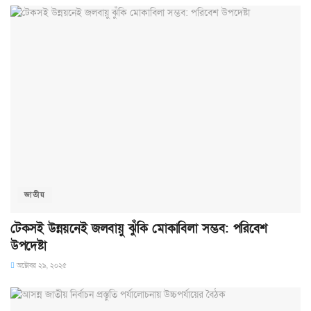
জাতীয়
টেকসই উন্নয়নেই জলবায়ু ঝুঁকি মোকাবিলা সম্ভব: পরিবেশ
উপদেষ্টা
অক্টোবর ২৯, ২০২৫