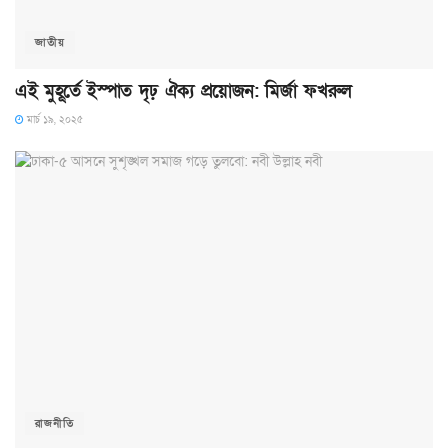
জাতীয়
এই মুহূর্তে ইস্পাত দৃঢ় ঐক্য প্রয়োজন: মির্জা ফখরুল
মার্চ ১৯, ২০২৫
রাজনীতি