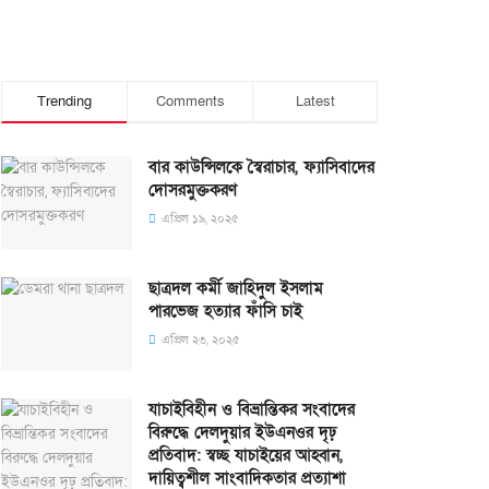
Trending
Comments
Latest
বার কাউন্সিলকে স্বৈরাচার, ফ্যাসিবাদের
দোসরমুক্তকরণ
এপ্রিল ১৯, ২০২৫
ছাত্রদল কর্মী জাহিদুল ইসলাম
পারভেজ হত্যার ফাঁসি চাই
এপ্রিল ২৩, ২০২৫
যাচাইবিহীন ও বিভ্রান্তিকর সংবাদের
বিরুদ্ধে দেলদুয়ার ইউএনওর দৃঢ়
প্রতিবাদ: স্বচ্ছ যাচাইয়ের আহ্বান,
দায়িত্বশীল সাংবাদিকতার প্রত্যাশা