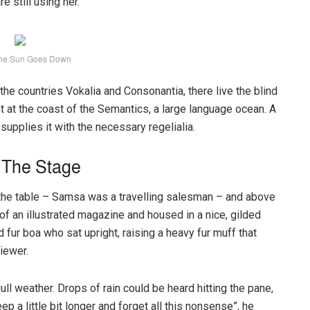
e still using her.
he Sun Goes Down
the countries Vokalia and Consonantia, there live the blind
t at the coast of the Semantics, a large language ocean. A
upplies it with the necessary regelialia.
 The Stage
n the table – Samsa was a travelling salesman – and above
t of an illustrated magazine and housed in a nice, gilded
d fur boa who sat upright, raising a heavy fur muff that
iewer.
ull weather. Drops of rain could be heard hitting the pane,
p a little bit longer and forget all this nonsense”, he