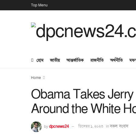
Top Menu
হোম
জাতীয়
আন্তর্জাতিক
রাজনীতি
অর্থনীতি
মফস
Home
Obama Takes Jerry S
Around the White H
by
dpcnews24
ডিসেম্বর ১, ২০২৩
in
সকল সংবাদ