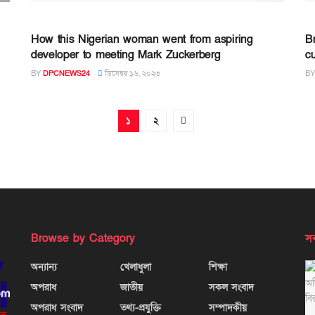
How this Nigerian woman went from aspiring
Br
developer to meeting Mark Zuckerberg
cu
BY
DPCNEWS24
ডিসেম্বর ১৬, ২০২৩
BY
১
২
Browse by Category
সর
অন্যান্য
খেলাধুলা
শিক্ষা
অপরাধ
জাতীয়
সকল সংবাদ
অপরাধ সংবাদ
তথ্য-প্রযুক্তি
সম্পাদকীয়