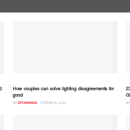
d
How couples can solve lighting disagreements for
2
good
G
BY
DPCNEWS24
ডিসেম্বর ২৯, ২০২৩
BY