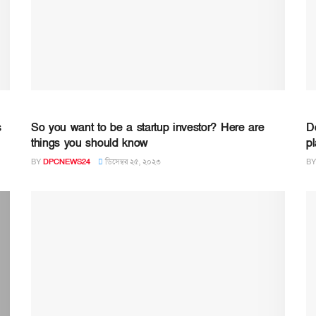
s
So you want to be a startup investor? Here are
D
things you should know
p
BY
DPCNEWS24
ডিসেম্বর ২৫, ২০২৩
BY