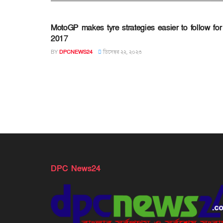
MotoGP makes tyre strategies easier to follow for
2017
BY
DPCNEWS24
ডিসেম্বর ২২, ২০২৩
DPC News24