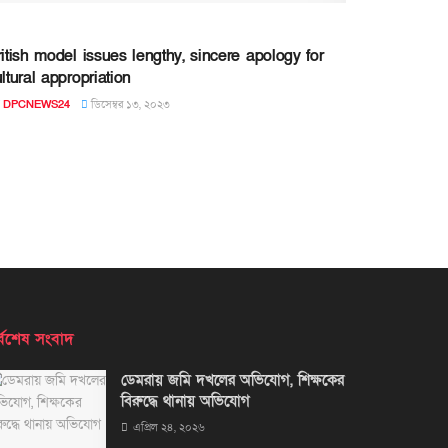
itish model issues lengthy, sincere apology for
ltural appropriation
DPCNEWS24
ডিসেম্বর ১৩, ২০২৩
্বশেষ সংবাদ
ডেমরায় জমি দখলের অভিযোগ, শিক্ষকের
বিরুদ্ধে থানায় অভিযোগ
এপ্রিল ২৪, ২০২৬